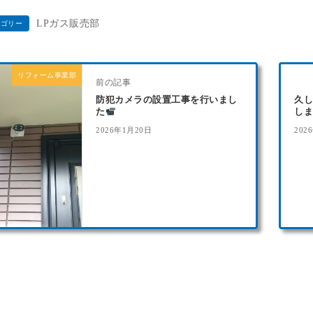
LPガス販売部
テゴリー
リフォーム事業部
前の記事
防犯カメラの設置工事を行いまし
久
た
し
2026年1月20日
202