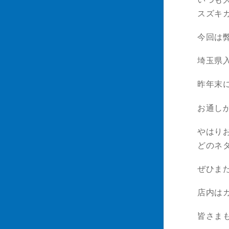
スズキ
今回は
埼玉県
昨年末
お通し
やはり
どのネ
ぜひま
店内は
皆さま