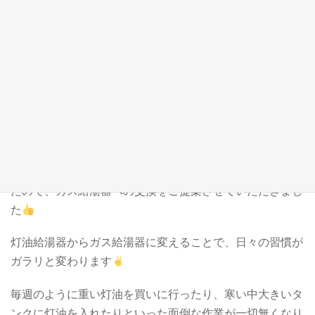
この時期に増えてくるご依頼が、灯油給湯器からガス給湯
器への交換です
先日も、給湯器は灯油、コンロはガスをお使いのお客様の
お宅へご訪問する機会があり、給湯器が古くなってきたた
め交換をご検討されているとのご相談がございました
お話しを伺うと、忙しい中灯油を買いに行ったり、寒い中
で重い灯油をタンクに入れたりするのが億劫とのことでし
たので、ガス給湯器への交換をご提案させていただきまし
た
灯油給湯器からガス給湯器に変えることで、日々の習慣が
ガラリと変わります
毎週のように重い灯油を買いに行ったり、寒い中大きいタ
ンクに灯油を入れたりといった面倒な作業が一切無くなり